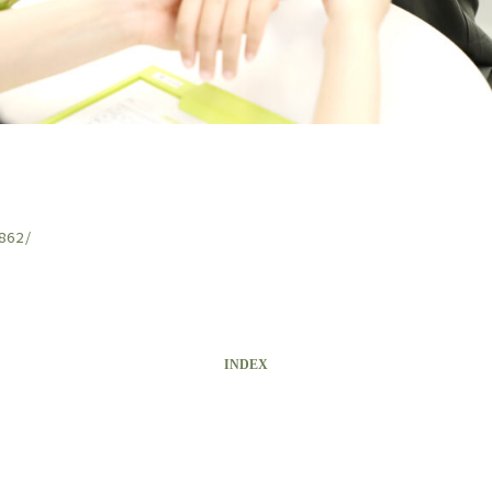
862/
INDEX