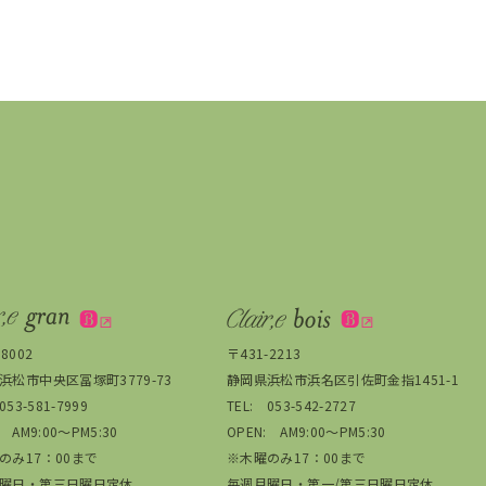
8002
〒431-2213
浜松市中央区冨塚町3779-73
静岡県浜松市浜名区引佐町金指1451-1
053-581-7999
TEL:
053-542-2727
: AM9:00～PM5:30
OPEN: AM9:00～PM5:30
のみ17：00まで
※木曜のみ17：00まで
曜日・第三日曜日定休
毎週月曜日・第一/第三日曜日定休