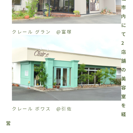
市
内
に
クレール グラン @富塚
て
2
店
舗
の
美
容
室
を
クレール ボワス @引佐
経
営